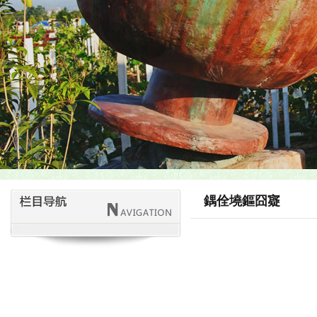
鍝佺墝鏂囧寲