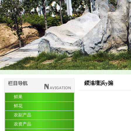
鍐滃壇浜у搧
鲜果
鲜花
农副产品
农资产品