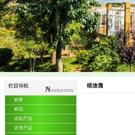
椴滄灉
鲜果
鲜花
农副产品
农资产品