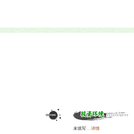
未填写 …
详情