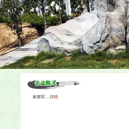
未填写 …
详情