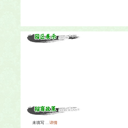
未填写 …
详情